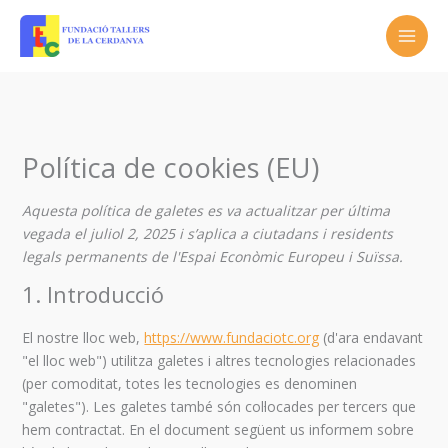
Vés
al
contingut
Consent
Consent
Consent
Consent
Consent
Consent
Consent
to
to
to
to
to
to
to
service
service
service
service
service
service
service
elementor
wordpress
complianz
wordfence
google-
google-
diversos
Política de cookies (EU)
recaptcha
maps
Aquesta política de galetes es va actualitzar per última
vegada el juliol 2, 2025 i s’aplica a ciutadans i residents
legals permanents de l'Espai Econòmic Europeu i Suïssa.
1. Introducció
El nostre lloc web,
https://www.fundaciotc.org
(d'ara endavant
"el lloc web") utilitza galetes i altres tecnologies relacionades
(per comoditat, totes les tecnologies es denominen
"galetes"). Les galetes també són col·locades per tercers que
hem contractat. En el document següent us informem sobre