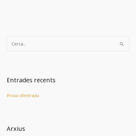
C
e
r
c
Entrades recents
a
:
Prova d’entrada
Arxius