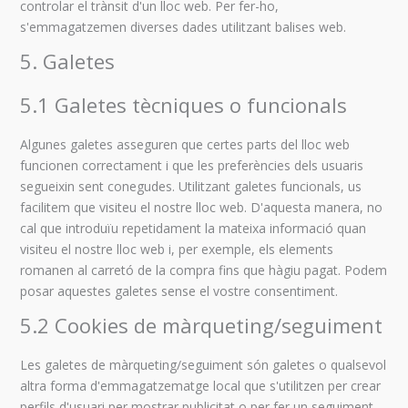
controlar el trànsit d'un lloc web. Per fer-ho,
s'emmagatzemen diverses dades utilitzant balises web.
5. Galetes
5.1 Galetes tècniques o funcionals
Algunes galetes asseguren que certes parts del lloc web
funcionen correctament i que les preferències dels usuaris
segueixin sent conegudes. Utilitzant galetes funcionals, us
facilitem que visiteu el nostre lloc web. D'aquesta manera, no
cal que introduïu repetidament la mateixa informació quan
visiteu el nostre lloc web i, per exemple, els elements
romanen al carretó de la compra fins que hàgiu pagat. Podem
posar aquestes galetes sense el vostre consentiment.
5.2 Cookies de màrqueting/seguiment
Les galetes de màrqueting/seguiment són galetes o qualsevol
altra forma d'emmagatzematge local que s'utilitzen per crear
perfils d'usuari per mostrar publicitat o per fer un seguiment