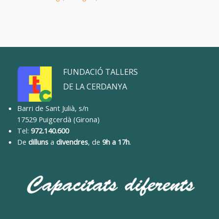
FUNDACIÓ TALLERS
DE LA CERDANYA
Barri de Sant Julià, s/n
17529 Puigcerdà (Girona)
Tel:
972.140.600
De
dilluns
a
divendres
, de
9h a 17h
.